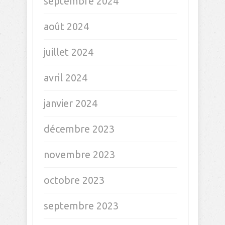
Intuition
leçon du quotidien
Positive attitude
Recherche emploi
Relationnel
Trouver ma voie
ARCHIVES