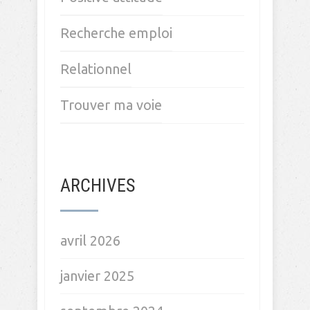
son intuition ?
Te poses tu mille questions ?
CATÉGORIES
Equilibre vie pro vie perso
Expat
Hypersensibilité