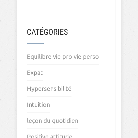
DERNIERS ARTICLES
Motivation en baisse: recherche
d’emploi à l’étranger
Quand les choses ne se passent
pas comme prévu…
Voir les opportunités est un état
d’esprit
Comment se laisser guider par