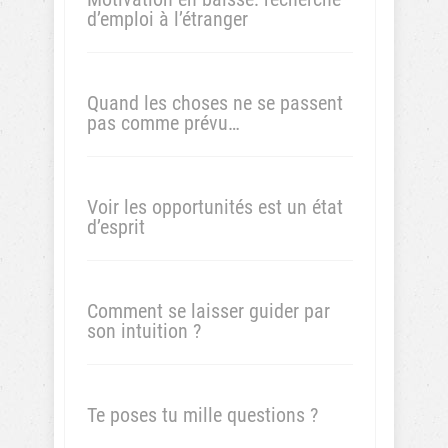
Previous
Next
Post
Post
De
Concilier
nouveaux
vie pro et
mots
vie perso,
pour
c’est
2022 !
possible !
L’exemple
de Karima