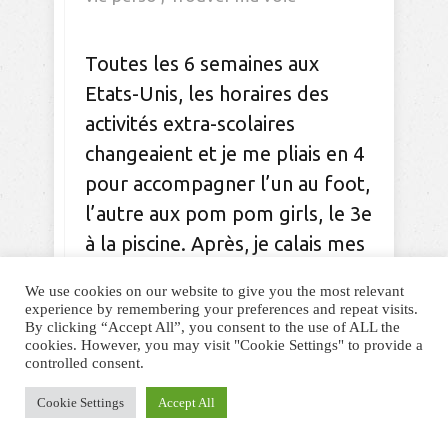
Toutes les 6 semaines aux
Etats-Unis, les horaires des
activités extra-scolaires
changeaient et je me pliais en 4
pour accompagner l’un au foot,
l’autre aux pom pom girls, le 3e
à la piscine. Après, je calais mes
activités : randonnée, cafés,
We use cookies on our website to give you the most relevant
bénévolat. Ben ouais, je ne
experience by remembering your preferences and repeat visits.
By clicking “Accept All”, you consent to the use of ALL the
travaillais pas. A chaque
cookies. However, you may visit "Cookie Settings" to provide a
rentrée, ma frustration de ne
controlled consent.
pas travailler gonflait comme
Cookie Settings
Accept All
un ballon.
Lire la suite