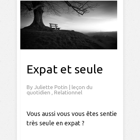
Expat et seule
By
Juliette Potin
|
leçon du
quotidien
,
Relationnel
Vous aussi vous vous êtes sentie
très seule en expat ?