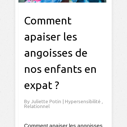
Comment
apaiser les
angoisses de
nos enfants en
expat ?
By
Juliette Potin
|
Hypersensibilité
,
Relationnel
Comment apaiser les angoisses