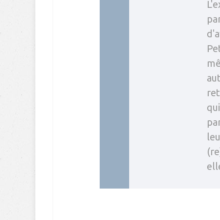
L'e
par
d'a
Pet
mê
aut
re
qui
pa
leu
(re
ell