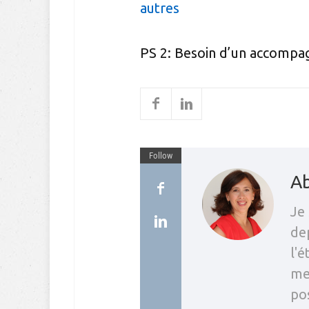
autres
PS 2: Besoin d’un accompa
Follow
Ab
Je 
dep
l'
me
pos