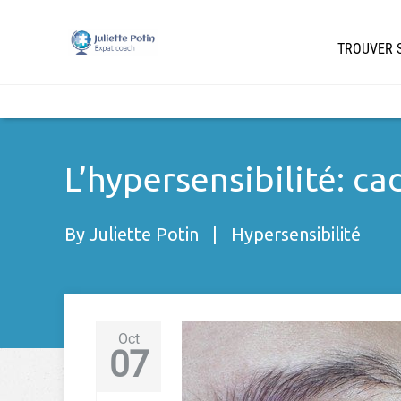
TROUVER S
L’hypersensibilité: c
By
Juliette Potin
|
Hypersensibilité
Oct
07