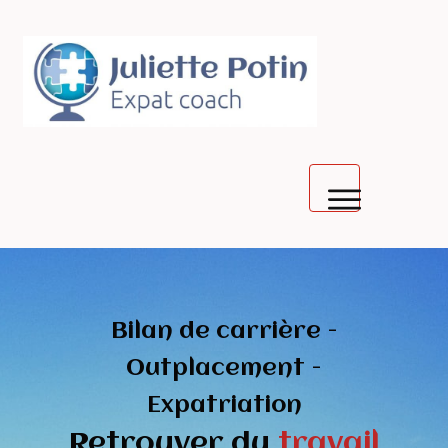
Trouver sa voie
Séance gratuite
Bilan de carrière -
Café expat
Outplacemen
t -
Expatriation
Interculturel
Retrouver du
travail