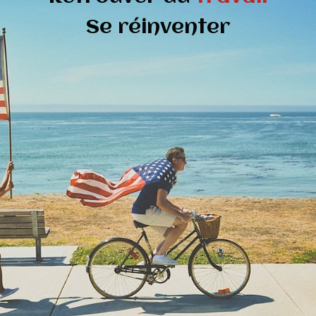
Se réinventer
Blog
Contact
English