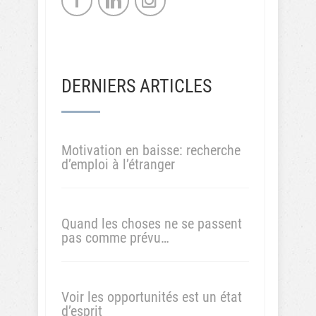
Submit comment
Powered by
Thrive Comments
Previous
Next
Post
Post
C’est moi
Comment
qui fait la
concilier
météo !
vie pro et