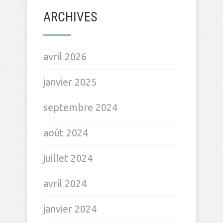
Equilibre vie pro vie perso
Expat
Hypersensibilité
Intuition
leçon du quotidien
Positive attitude
Recherche emploi
Relationnel