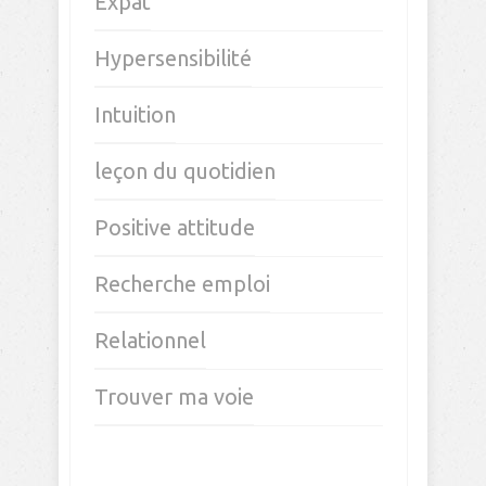
pas comme prévu…
Voir les opportunités est un état
d’esprit
Comment se laisser guider par
son intuition ?
Te poses tu mille questions ?
CATÉGORIES