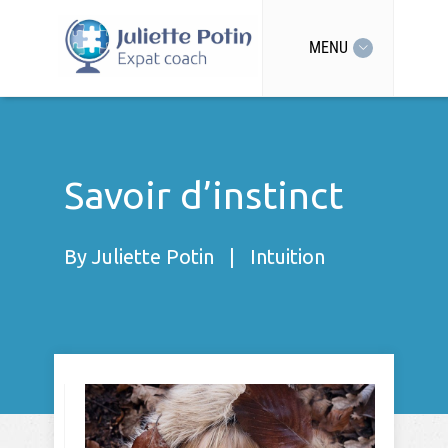
MENU
Savoir d’instinct
By
Juliette Potin
|
Intuition