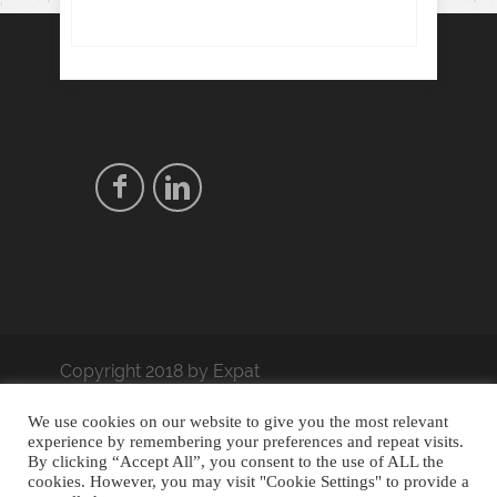
Copyright 2018 by Expat
coach. - Designed by
Thrive
We use cookies on our website to give you the most relevant
Themes
| Powered by
experience by remembering your preferences and repeat visits.
By clicking “Accept All”, you consent to the use of ALL the
WordPress
cookies. However, you may visit "Cookie Settings" to provide a
Trouver sa voie
Séance gratuite