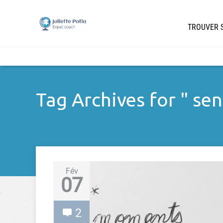
TROUVER S
Tag Archives for " sen
Fév
07
2