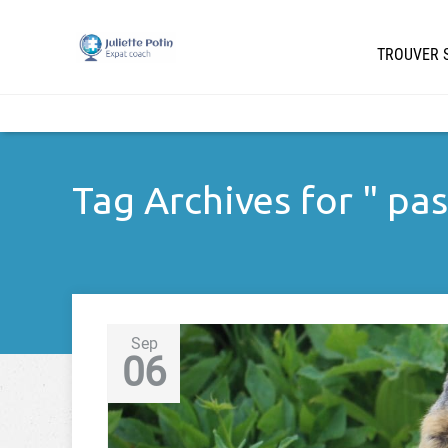
TROUVER S
Tag Archives for " pas
Sep
06