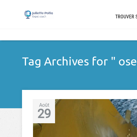
TROUVER S
Tag Archives for " ose
Août
29