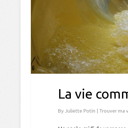
La vie com
By
Juliette Potin
|
Trouver ma 