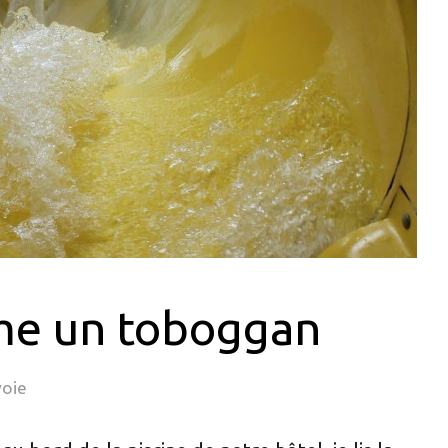
me un toboggan
voie