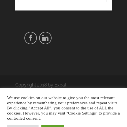
Copyright 2018 by Expat
coach. - Designed by
Thrive
We use cookies on our website to give you the most relevant
Themes
| Powered by
experience by remembering your preferences and repeat visits.
By clicking “Accept All”, you consent to the use of ALL the
WordPress
cookies. However, you may visit "Cookie Settings" to provide a
Trouver sa voie
Séance gratuite
controlled consent.
Café expat
Interculturel
Blog