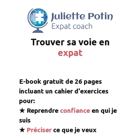
T
rouver
sa voie
en
expat
E-book gratuit
de 26 pages
incluant un cahier d'exercices
pour:
★ Reprendre
confiance
en
qui
je
suis
★
P
réciser
ce que
je veux