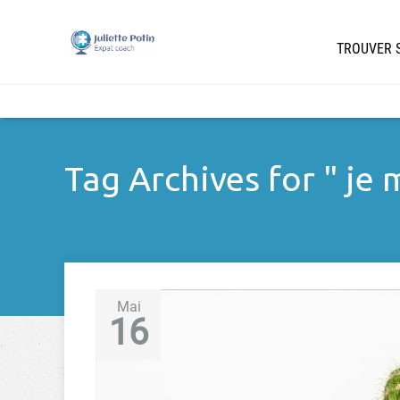
TROUVER S
Tag Archives for " je
Mai
16