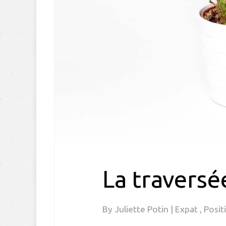
La traversé
By
Juliette Potin
|
Expat
,
Posit