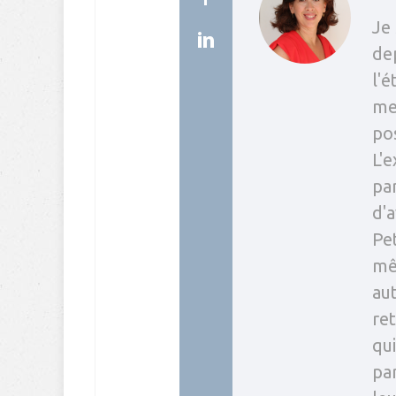
Je 
dep
l'
me
pos
L'e
par
d'a
Pet
mê
aut
re
qui
pa