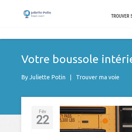
TROUVER S
Votre boussole intéri
By
Juliette Potin
|
Trouver ma voie
Fév
22