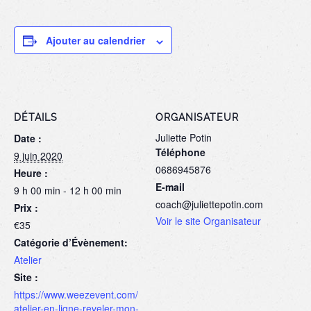
Ajouter au calendrier
DÉTAILS
ORGANISATEUR
Juliette Potin
Date :
Téléphone
9 juin 2020
0686945876
Heure :
E-mail
9 h 00 min - 12 h 00 min
coach@juliettepotin.com
Prix :
Voir le site Organisateur
€35
Catégorie d’Évènement:
Atelier
Site :
https://www.weezevent.com/
atelier-en-ligne-reveler-mon-