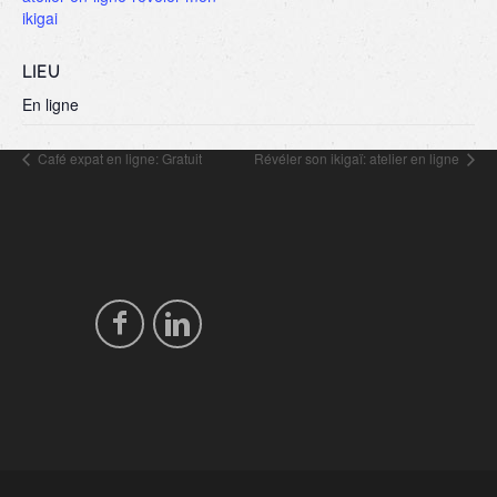
ikigai
LIEU
En ligne
Café expat en ligne: Gratuit
Révéler son ikigaï: atelier en ligne