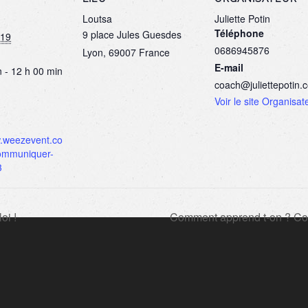
Loutsa
Juliette Potin
Téléphone
9 place Jules Guesdes
019
0686945876
Lyon
,
69007
France
E-mail
 - 12 h 00 min
coach@juliettepotin.
Voir le site Organisat
w.weezevent.co
ommuniquer-
3
oi !
Comment apprend t-on ? Co