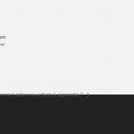
com
eur
mment aider nos enfants à apprendre ?