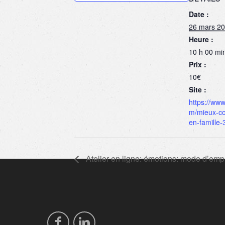
Date :
26 mars 2
Heure :
10 h 00 min
Prix :
10€
Site :
https://ww
m/mieux-c
en-famille-
Atelier en ligne: émotions: mode d’empl