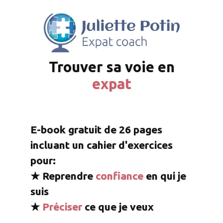
T
rouver
sa voie
en
expat
E-book gratuit
de 26 pages
incluant un cahier d'exercices
pour:
★ Reprendre
confiance
en
qui
je
suis
★
P
réciser
ce que
je veux